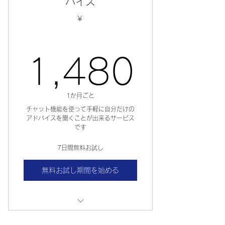
バイス
￥
1,4
1,480
1か月ごと
チャット機能を使って手軽に自分だけの
アドバイスを聞くことが出来るサービス
です
7日間無料お試し
無料お試し期間を始める
疑問に思ったことを聞きたい時にす