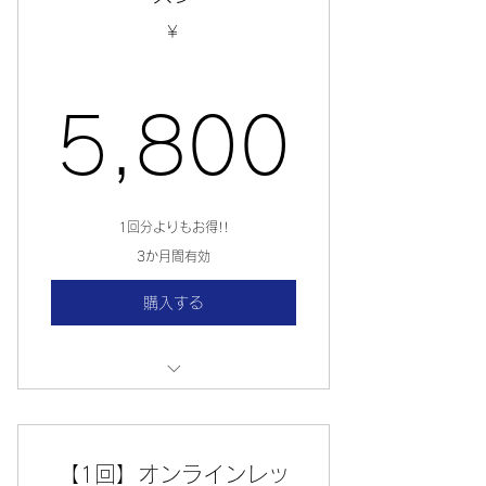
￥
5,8
5,800
1回分よりもお得!!
3か月間有効
購入する
プランの詳細
プランの詳細
【1回】オンラインレッ