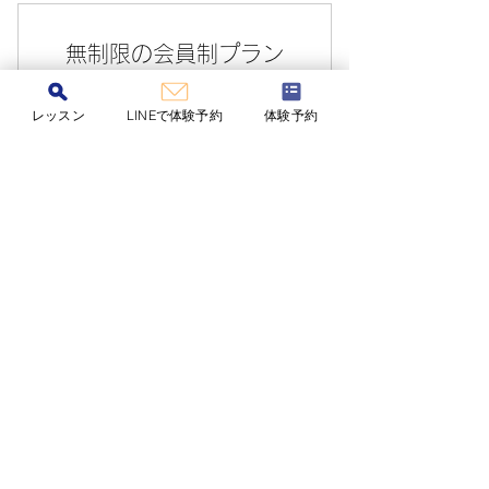
ぐ質問できる
文章以外にも動画を添付することで
無制限の会員制プラン
より的確なアドバイスが可能です
￥
レッスン
LINEで体験予約
体験予約
顔出し不要なので質問しやすい
1,9
1,980
1か月ごと
2か月間有効
+ 7日間無料お試し
無料お試し期間を始める