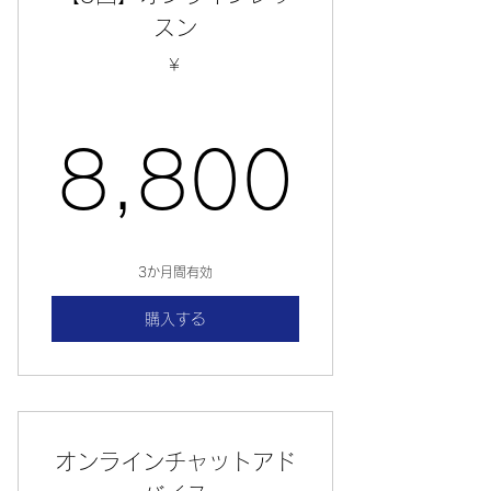
プランの詳細
スン
￥
8,8
8,800
3か月間有効
購入する
オンラインチャットアド